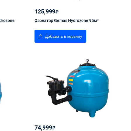
125,999
₽
drozone
Озонатор Gemas Hydrozone 95м³
Добавить в корзину
74,999
₽