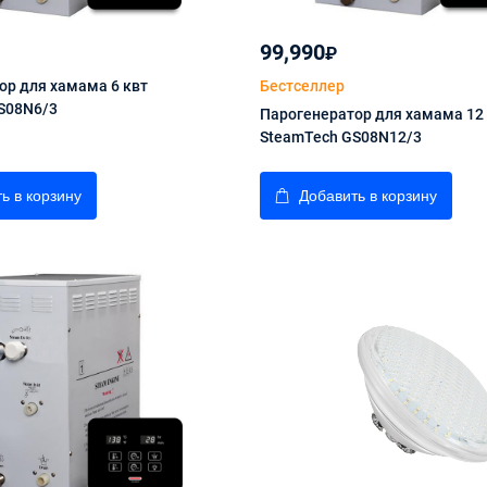
99,990
₽
ор для хамама 6 квт
Бестселлер
S08N6/3
Парогенератор для хамама 12
SteamTech GS08N12/3
ь в корзину
Добавить в корзину