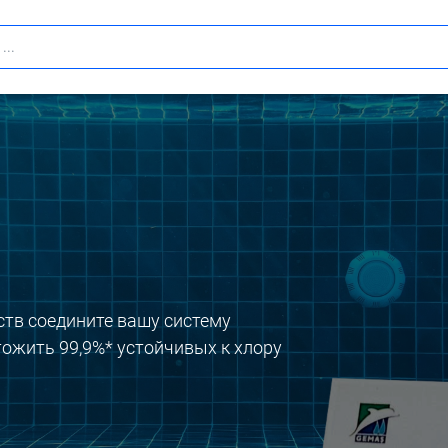
ств соедините вашу систему
тожить 99,9%* устойчивых к хлору