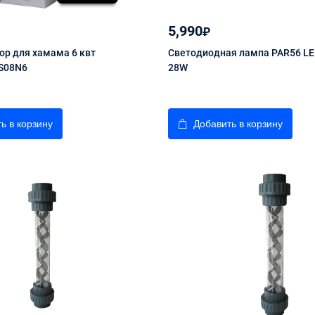
5,990
₽
ор для хамама 6 квт
Светодиодная лампа PAR56 L
S08N6
28W
ь в корзину
Добавить в корзину