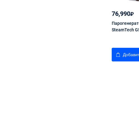
76,990
₽
Парогенерат
SteamTech G
Добавит