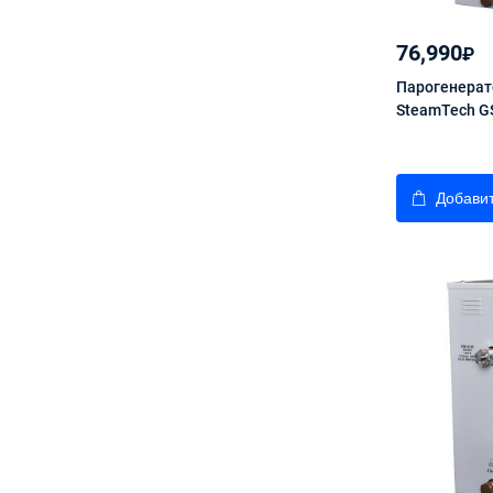
76,990
₽
Парогенерат
SteamTech G
Добавит