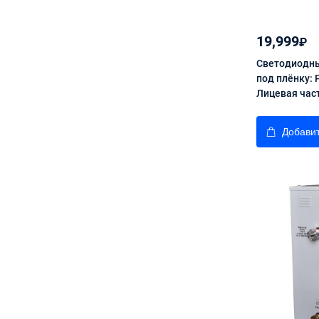
19,999
₽
Светодиодны
под плёнку: 
Лицевая част
Добавит