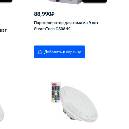
88,990
₽
Парогенератор для хамама 9 квт
SteamTech GS08N9
 квт
Добавить в корзину