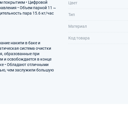
ым покрытием • Цифровой
Цвет
авления • Объем парной 11 ~
дительность пара 15.6 кг/час
Тип
Материал
Код товара
ание накипи в баке и
атическая система очистки
я, образованные при
и и освобождается в конце
аке • Обладают отличными
ью, чем заслужили большую
и