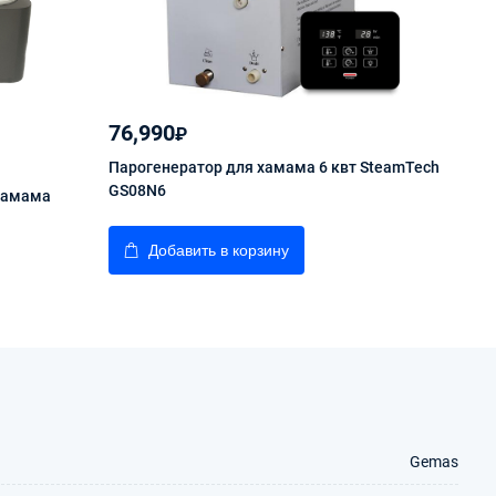
76,990
88,
₽
Парогенератор для хамама 6 квт SteamTech
Паро
GS08N6
GS0
хамама
Добавить в корзину
Gemas