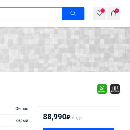
0
0
Gemas
88,990
₽
с НДС
серый