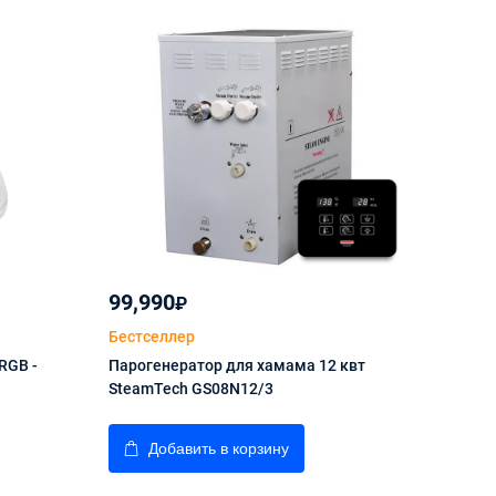
99,990
19,
₽
Бестселлер
Бес
RGB -
Парогенератор для хамама 12 квт
Све
SteamTech GS08N12/3
плен
Добавить в корзину