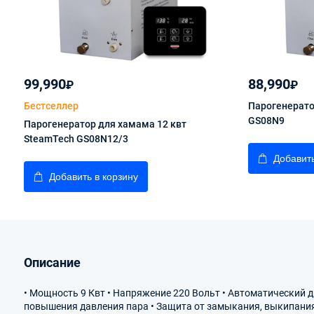
99,990
88,990
₽
₽
Бестселлер
Парогенерато
GS08N9
Парогенератор для хамама 12 квт
SteamTech GS08N12/3
Добавить
Добавить в корзину
Описание
• Мощность 9 Квт • Напряжение 220 Вольт • Автоматический 
повышения давления пара • Защита от замыкания, выкипания 