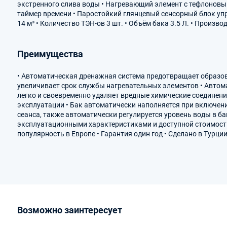
экстренного слива воды • Нагревающий элемент с тефлонов
таймер времени • Паростойкий глянцевый сенсорный блок упр
14 м³ • Количество ТЭН-ов 3 шт. • Объём бака 3.5 Л. • Произво
Преимущества
• Автоматическая дренажная система предотвращает образов
увеличивает срок службы нагревательных элементов • Автом
легко и своевременно удаляет вредные химические соединени
эксплуатации • Бак автоматически наполняется при включени
сеанса, также автоматически регулируется уровень воды в б
эксплуатационными характеристиками и доступной стоимост
популярность в Европе • Гарантия один год • Сделано в Турци
Возможно заинтересует