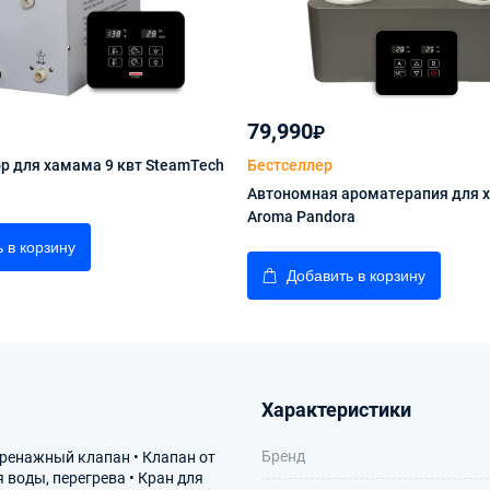
79,990
₽
р для хамама 9 квт SteamTech
Бестселлер
Автономная ароматерапия для 
Aroma Pandora
 в корзину
Добавить в корзину
Характеристики
Бренд
дренажный клапан • Клапан от
воды, перегрева • Кран для