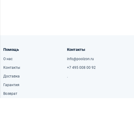
Помощь
Контакты
О нас
info@poolzon.ru
Контакты
+7 495 008 00 92
Доставка
.
Гарантия
Возврат
Часы работы
Адрес
Пн-пт: 10:00-20:30
Рублёвское ш., 42к1, Москва,
Россия
Сб: 10:00-18:30