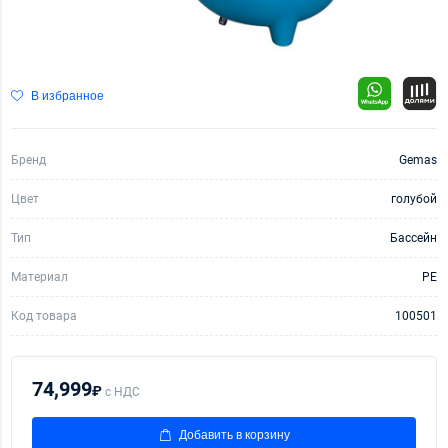
В избранное
Бренд
Gemas
Цвет
голубой
Тип
Бассейн
Материал
PE
Код товара
100501
74,999
₽
с НДС
Добавить в корзину