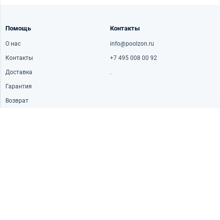
Помощь
Контакты
О нас
info@poolzon.ru
Контакты
+7 495 008 00 92
Доставка
.
Гарантия
Возврат
Часы работы
Адрес
Пн-пт: 10:00-20:30
Рублёвское ш., 42к1, Москва,
Россия
Сб: 10:00-18:30
Вс: 10:00-18:30
© 2026 «Poolzon». Все права защищены