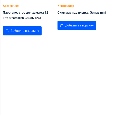
Бестселлер
Бестселлер
Б
Парогенератор для хамама 12
Скиммер под плёнку: Gemas mini
А
квт SteamTech GS08N12/3
х
Добавить в корзину
Добавить в корзину