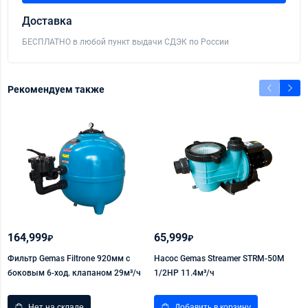
Доставка
БЕСПЛАТНО в любой пункт выдачи СДЭК по России
Рекомендуем также
164,999
65,999
1
₽
₽
Фильтр Gemas Filtrone 920мм с
Насос Gemas Streamer STRM-50M
Н
боковым 6-ход. клапаном 29м³/ч
1/2HP 11.4м³/ч
2
Нет на складе
Добавить в корзину