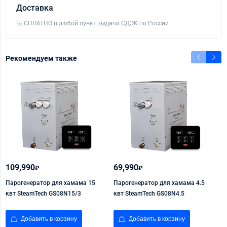
Доставка
БЕСПЛАТНО в любой пункт выдачи СДЭК по России
Рекомендуем также
109,990
69,990
7
₽
₽
Парогенератор для хамама 15
Парогенератор для хамама 4.5
Б
квт SteamTech GS08N15/3
квт SteamTech GS08N4.5
А
х
Добавить в корзину
Добавить в корзину