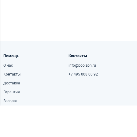
Помощь
Контакты
О нас
info@poolzon.ru
Контакты
+7 495 008 00 92
Доставка
.
Гарантия
Возврат
Часы работы
Адрес
Пн-пт: 10:00-20:30
Рублёвское ш., 42к1, Москва,
Россия
Сб: 10:00-18:30