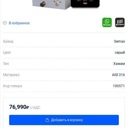
В избранное
Бренд
Gemas
Цвет
серый
Тип
Хамам
Материал
AISI 316
Код товара
100571
76,990
₽
с НДС
Добавить в корзину