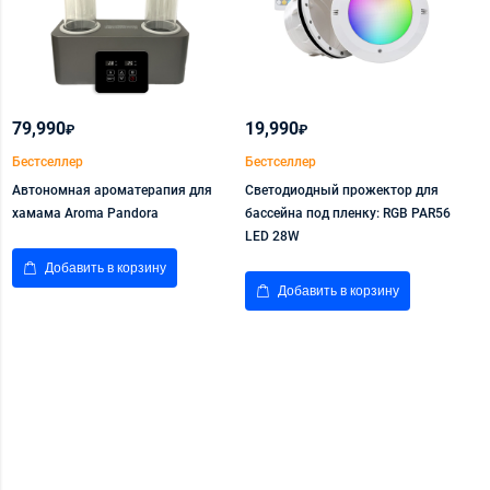
79,990
19,990
9
₽
₽
Бестселлер
Бестселлер
Б
Автономная ароматерапия для
Светодиодный прожектор для
П
хамама Aroma Pandora
бассейна под пленку: RGB PAR56
к
LED 28W
Добавить в корзину
Добавить в корзину