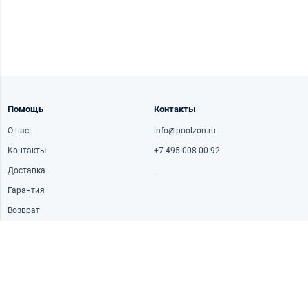
Помощь
Контакты
О нас
info@poolzon.ru
Контакты
+7 495 008 00 92
Доставка
.
Гарантия
Возврат
Часы работы
Адрес
Пн-пт: 10:00-20:30
Рублёвское ш., 42к1, Москва,
Россия
Сб: 10:00-18:30
Вс: 10:00-18:30