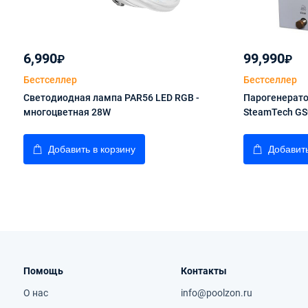
6,990
99,990
₽
₽
Бестселлер
Бестселлер
Светодиодная лампа PAR56 LED RGB -
Парогенерато
многоцветная 28W
SteamTech GS
Добавить в корзину
Добавить
Помощь
Контакты
О нас
info@poolzon.ru