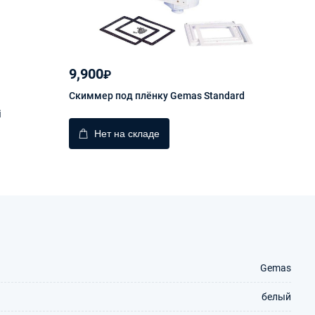
9,900
99
₽
Скиммер под плёнку Gemas Standard
Фор
i
Нет на складе
Gemas
белый