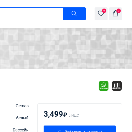
0
0
Gemas
3,499
₽
с НДС
белый
Бассейн