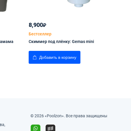
8,900
19,
₽
Бестселлер
Бес
хамама
Скиммер под плёнку: Gemas mini
Све
плен
Добавить в корзину
© 2026 «Poolzon». Все права защищены
ва,